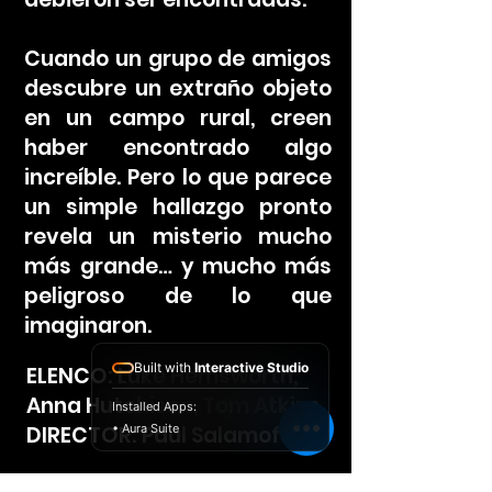
Cuando un grupo de amigos
descubre un extraño objeto
en un campo rural, creen
haber encontrado algo
increíble. Pero lo que parece
un simple hallazgo pronto
revela un misterio mucho
más grande… y mucho más
peligroso de lo que
imaginaron.
Built with
Interactive Studio
ELENCO: Luke Hemsworth,
Anna Hutchison, Tom Atkins
Installed Apps:
DIRECTOR: Paul Salamoff
• Aura Suite