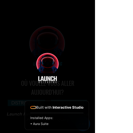
OÙ VOULEZ-VOUS ALLER
AUJOURD'HUI?
DISTRIBUTION
PRODUCTION
Built with
Interactive Studio
Launch Releasing - Movie Distribution &
Installed Apps:
Production Company
• Aura Suite