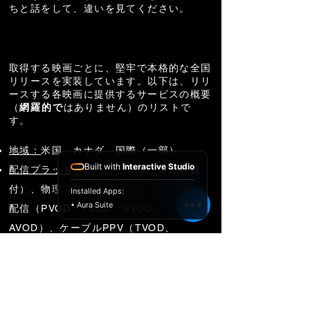
ちと話をして、違いを見てください。
サービス
取得する映画ごとに、堅牢で本格的な全国
リリースを実装しています。以下は、
リリ
ースする各映画に提供するサービスの
概要
（
網羅的で
はありません
）のリストで
す。
地域：
米国、カナダ、国際（一部）
Built with
Interactive Studio
配信プラットフォーム：
劇場（曜日と日
付）、物理（DVDとBluray）、デジタル
Installed Apps:
• Aura Suite
配信（PVOD、TVOD、SVOD、
AVOD）、ケーブルPPV（TVOD、
PVOD）、放送（ケーブル、有料）
DVD＆Blurayオーサリング
DVD＆
Bluray
プロダクション＆レプリケ
ーション