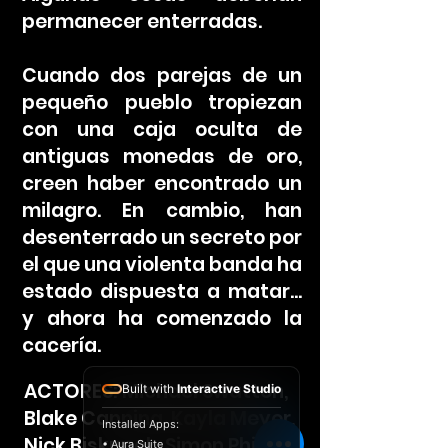
permanecer enterradas.
Cuando dos parejas de un
pequeño pueblo tropiezan
con una caja oculta de
antiguas monedas de oro,
creen haber encontrado un
milagro. En cambio, han
desenterrado un secreto por
el que una violenta banda ha
estado dispuesta a matar...
y ahora ha comenzado la
cacería.
ACTORES: Michael Swatton,
Built with
Interactive Studio
Blake Canning, Kayla Meyer,
Installed Apps:
Nick Biskupek, Simon Phillips
• Aura Suite