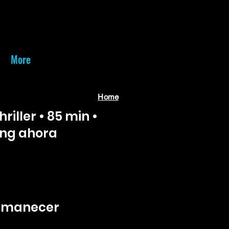
More
Home
riller • 85 min •
ing ahora
ermanecer