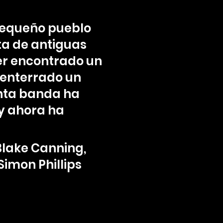
pequeño pueblo
ta de antiguas
er encontrado un
senterrado un
enta banda ha
 y ahora ha
Blake Canning,
Simon Phillips