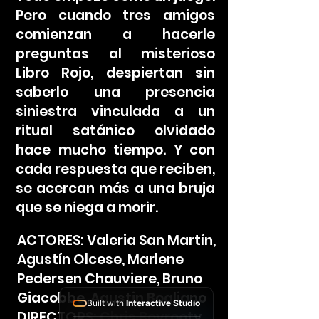
Pero cuando tres amigos
comienzan a hacerle
preguntas al misterioso
Libro Rojo, despiertan sin
saberlo una presencia
siniestra vinculada a un
ritual satánico olvidado
hace mucho tiempo. Y con
cada respuesta que reciben,
se acercan más a una bruja
que se niega a morir.
ACTORES: Valeria San Martín,
Agustín Olcese, Marlene
Pedersen Chauviere, Bruno
Giacobbe, Agustin Bogliano
Built with
Interactive Studio
DIRECTORS: Chris Beyrooty,