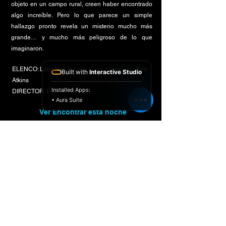
objeto en un campo rural, creen haber encontrado
algo increíble. Pero lo que parece un simple
hallazgo pronto revela un misterio mucho más
grande… y mucho más peligroso de lo que
imaginaron.
ELENCO: Luke Hemsworth, Anna Hutchison, Tom
Built with
Interactive Studio
Atkins
Installed Apps:
DIRECTOR: Paul Salamoff
• Aura Suite
Ver Encontrar esta noche