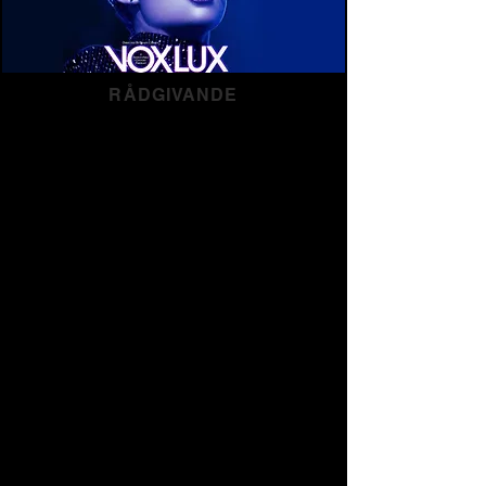
RÅDGIVANDE
Förproduktion / produktion
- Planeringen
för distribution bör börja innan kamerorna
rullar. Vi hjälper filmskapare att få ut det
mesta av sina resurser och undvika dyra
misstag som kan påverka distributionen
senare.
Förhandlingar om
distributionsavtal -
Distribution är komplex och att förhandla
om vad du inte förstår är skrämmande. Vi
utbildar och guidar filmskapare genom
distributionens komplikationer inklusive
försörjningskedjan, potentiella dolda
kostnader, leverans av tillgångar och
release-planering.
Analys av producentuttalanden
- Vi hjälper
dig att förstå dina finansiella rapporter och