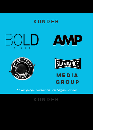
analysera dem för att se till att du
redovisas rättvist och korrekt.
KUNDER
MEDIA
GROUP
* Exempel på nuvarande och tidigare kunder
KUNDER
Konsultationsavgifter inkluderar en-till-en-
konsultation via e-post, telefon, Zoom-
sessioner och / eller personliga möten
(endast Los Angeles).