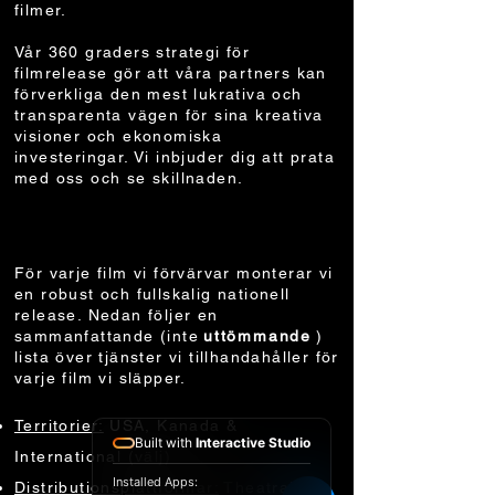
filmer.
Vår 360 graders strategi för
filmrelease gör att våra partners kan
förverkliga den mest lukrativa och
transparenta vägen för sina kreativa
visioner och ekonomiska
investeringar. Vi inbjuder dig att prata
med oss ​​och se skillnaden.
TJÄNSTER
För varje film vi förvärvar monterar vi
en robust och fullskalig nationell
release. Nedan följer en
sammanfattande (inte
uttömmande
)
lista över tjänster vi tillhandahåller för
varje film vi släpper.
Territorier:
USA, Kanada &
Built with
Interactive Studio
International (välj)
Installed Apps:
Distributionsplattformar:
Theatral