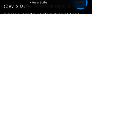
• Aura Suite
(Day & Date), Physical (DVD &
Bluray), Digital Distribution (PVOD,
TVOD, SVOD, AVOD), Cable PPV
(TVOD, PVOD) & Broadcast (Cable,
Pay)
DVD & Bluray Authoring
Produktion och replikering av
DVD och
Bluray
Digital kodning, förberedelse,
leverans till konton
Nyckel konstdesign, fysisk
förpackningsdesign
Brick & Mortar, Online och digital
detaljhandel och uthyrning, placering,
merchandising, samling
National Publicity (Print & Digital)